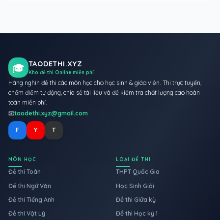
TAODETHI.XYZ
🎓
Kho đề thi Online miễn phí
Hàng nghìn đề thi các môn học cho học sinh & giáo viên. Thi trực tuyến,
chấm điểm tự động, chia sẻ tài liệu và đề kiểm tra chất lượng cao hoàn
toàn miễn phí.
📧
taodethi.xyz@gmail.com
F
Y
T
MÔN HỌC
LOẠI ĐỀ THI
Đề thi Toán
THPT Quốc Gia
Đề thi Ngữ Văn
Học Sinh Giỏi
Đề thi Tiếng Anh
Đề thi Giữa kỳ
Đề thi Vật Lý
Đề thi Học kỳ 1