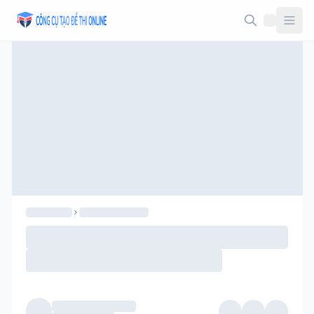
Taodethi.xyz - Tạo đề thi Online miễn phí