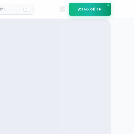
TẠO ĐỀ THI
/