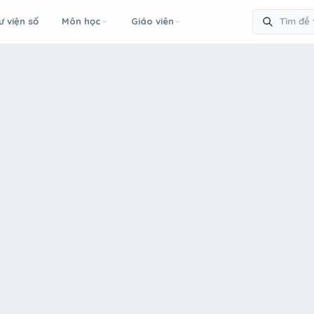
ư viện số
Môn học
Giáo viên