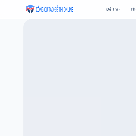
Taodethi.xyz - Tạo đề thi Online miễn phí
Đề thi
Th