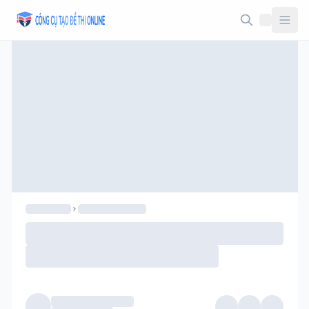
Taodethi.xyz - Tạo đề thi Online miễn phí