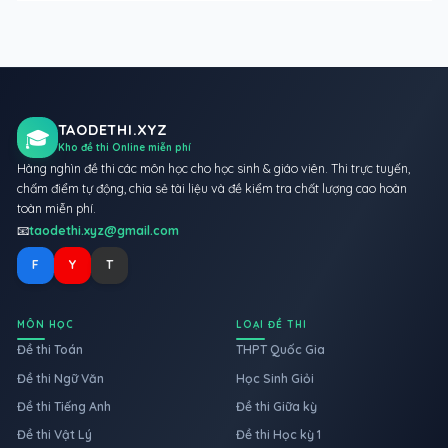
TAODETHI.XYZ
🎓
Kho đề thi Online miễn phí
Hàng nghìn đề thi các môn học cho học sinh & giáo viên. Thi trực tuyến,
chấm điểm tự động, chia sẻ tài liệu và đề kiểm tra chất lượng cao hoàn
toàn miễn phí.
📧
taodethi.xyz@gmail.com
F
Y
T
MÔN HỌC
LOẠI ĐỀ THI
Đề thi Toán
THPT Quốc Gia
Đề thi Ngữ Văn
Học Sinh Giỏi
Đề thi Tiếng Anh
Đề thi Giữa kỳ
Đề thi Vật Lý
Đề thi Học kỳ 1