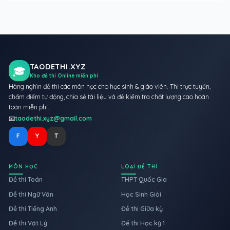
TAODETHI.XYZ
🎓
Kho đề thi Online miễn phí
Hàng nghìn đề thi các môn học cho học sinh & giáo viên. Thi trực tuyến,
chấm điểm tự động, chia sẻ tài liệu và đề kiểm tra chất lượng cao hoàn
toàn miễn phí.
📧
taodethi.xyz@gmail.com
F
Y
T
MÔN HỌC
LOẠI ĐỀ THI
Đề thi Toán
THPT Quốc Gia
Đề thi Ngữ Văn
Học Sinh Giỏi
Đề thi Tiếng Anh
Đề thi Giữa kỳ
Đề thi Vật Lý
Đề thi Học kỳ 1