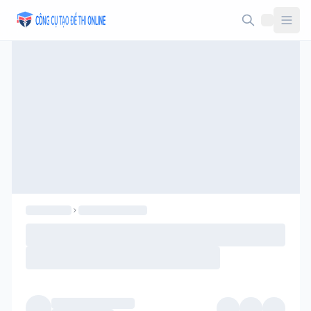
Taodethi.xyz - Tạo đề thi Online miễn phí