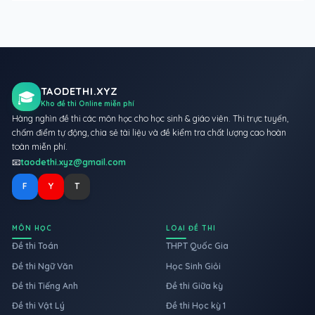
TAODETHI.XYZ
🎓
Kho đề thi Online miễn phí
Hàng nghìn đề thi các môn học cho học sinh & giáo viên. Thi trực tuyến,
chấm điểm tự động, chia sẻ tài liệu và đề kiểm tra chất lượng cao hoàn
toàn miễn phí.
📧
taodethi.xyz@gmail.com
F
Y
T
MÔN HỌC
LOẠI ĐỀ THI
Đề thi Toán
THPT Quốc Gia
Đề thi Ngữ Văn
Học Sinh Giỏi
Đề thi Tiếng Anh
Đề thi Giữa kỳ
Đề thi Vật Lý
Đề thi Học kỳ 1