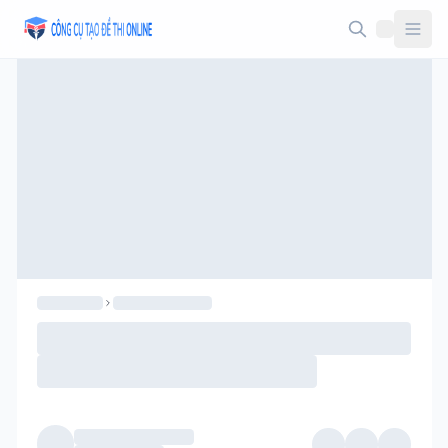
Taodethi.xyz - Tạo đề thi Online miễn phí