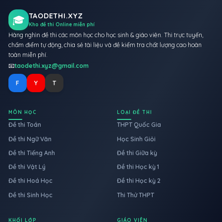
TAODETHI.XYZ
🎓
Kho đề thi Online miễn phí
Hàng nghìn đề thi các môn học cho học sinh & giáo viên. Thi trực tuyến,
chấm điểm tự động, chia sẻ tài liệu và đề kiểm tra chất lượng cao hoàn
toàn miễn phí.
📧
taodethi.xyz@gmail.com
F
Y
T
MÔN HỌC
LOẠI ĐỀ THI
Đề thi Toán
THPT Quốc Gia
Đề thi Ngữ Văn
Học Sinh Giỏi
Đề thi Tiếng Anh
Đề thi Giữa kỳ
Đề thi Vật Lý
Đề thi Học kỳ 1
Đề thi Hoá Học
Đề thi Học kỳ 2
Đề thi Sinh Học
Thi Thử THPT
KHỐI LỚP
GIÁO VIÊN