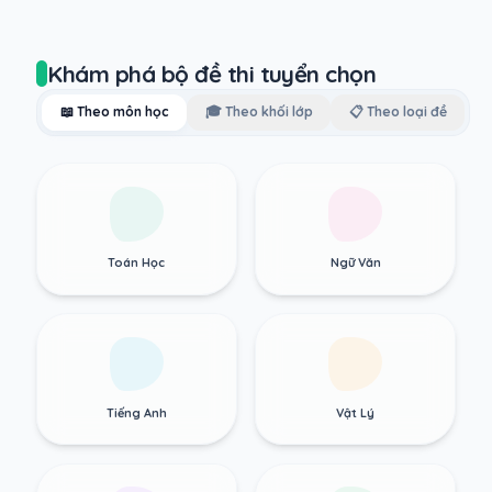
Khám phá bộ đề thi tuyển chọn
📖 Theo môn học
🎓 Theo khối lớp
📋 Theo loại đề
Toán Học
Ngữ Văn
Tiếng Anh
Vật Lý