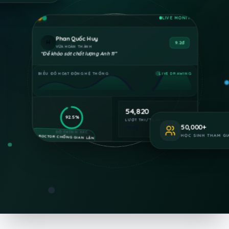
LIVE MONITOR
Phan Quốc Huy
H
9.2đ
VỪA HOÀN THÀNH
“
Đề khảo sát chất lượng Anh 11
”
BIỂU ĐỒ HOẠT ĐỘNG HỆ THỐNG
LIVE DRAWING
54,820
92.5%
LƯỢT THI/TUẦN
50,000
+
+18.4%
ĐỘ CHÍNH XÁC
AI-PROCTOR CHỐNG GIAN LẬN
HỌC SINH THAM GI