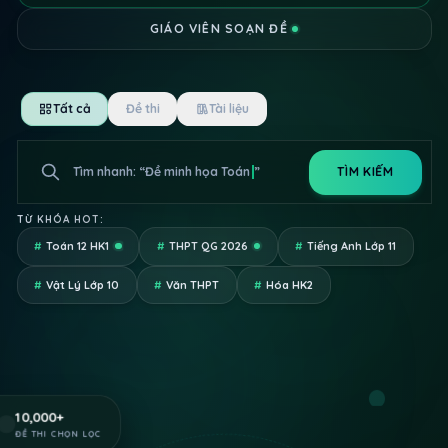
GIÁO VIÊN SOẠN ĐỀ
Tất cả
Đề thi
Tài liệu
Tìm nhanh: “
Đề minh họa Toán Bộ
”
TÌM KIẾM
Giáo Dục...
TỪ KHÓA HOT:
#
Toán 12 HK1
#
THPT QG 2026
#
Tiếng Anh Lớp 11
#
Vật Lý Lớp 10
#
Văn THPT
#
Hóa HK2
10,000
+
ĐỀ THI CHỌN LỌC