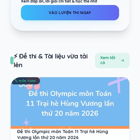
Xem đáp án, lời giải chi tiết & học thẻ nhớ
VÀO LUYỆN THI NGAY
⚡ Đề thi & Tài liệu vừa tải
Xem tất
cả
lên
🏷️
MÔN TOÁN
Đề thi Olympic môn Toán 11 Trại hè Hùng
Vương lần thứ 20 năm 2026