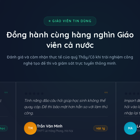
⭐ GIÁO VIÊN TIN DÙNG
Đồng hành cùng hàng nghìn Giáo
viên cả nước
Đánh giá và cảm nhận thực tế của quý Thầy/Cô khi trải nghiệm công
nghệ tạo đề thi và giám sát trực tuyến thông minh.
“
★
★
★
★
★
★
★
★
★
★
Tính năng đảo câu hỏi giúp học sinh không thể
Import đề từ file Word 
quay cóp. Đề thi bảo mật hơn hẳn so với làm thủ
hỏi vào là hệ thống tự
công.
nhập lại từng câu.
Trần Văn Minh
Lê Thị Mai Anh
TM
MA
Vật lý
THPT Lê Hồng Phong, Hà Nội
THCS Trần Phú, Đà Nẵn