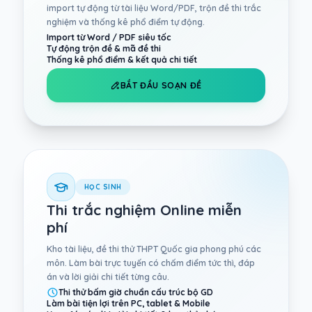
import tự động từ tài liệu Word/PDF, trộn đề thi trắc
nghiệm và thống kê phổ điểm tự động.
Import từ Word / PDF siêu tốc
Tự động trộn đề & mã đề thi
Thống kê phổ điểm & kết quả chi tiết
BẮT ĐẦU SOẠN ĐỀ
HỌC SINH
Thi trắc nghiệm Online miễn
phí
Kho tài liệu, đề thi thử THPT Quốc gia phong phú các
môn. Làm bài trực tuyến có chấm điểm tức thì, đáp
án và lời giải chi tiết từng câu.
Thi thử bấm giờ chuẩn cấu trúc bộ GD
Làm bài tiện lợi trên PC, tablet & Mobile