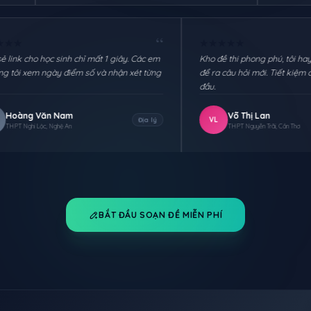
“
★
★
★
★
★
★
★
★
★
★
Chia sẻ link cho học sinh chỉ mất 1 giây. Các em
Kho đề thi pho
thi xong tôi xem ngày điểm số và nhận xét từng
để ra câu hỏi 
em.
đầu.
Hoàng Văn Nam
Võ Thị
HN
VL
Địa lý
THPT Nghi Lộc, Nghệ An
THPT Nguy
BẮT ĐẦU SOẠN ĐỀ MIỄN PHÍ