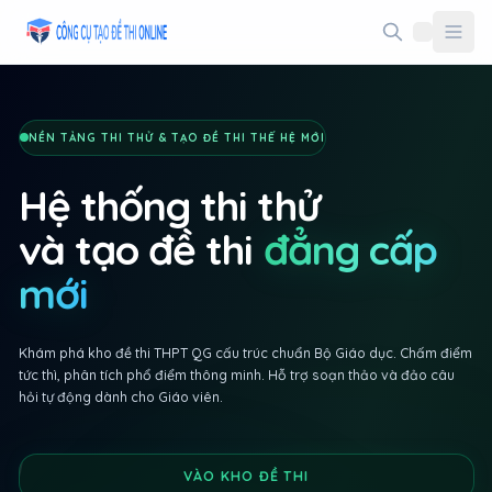
Taodethi.xyz - Tạo đề thi Online miễn phí
NỀN TẢNG THI THỬ & TẠO ĐỀ THI THẾ HỆ MỚI
Hệ thống thi thử
và tạo đề thi
đẳng cấp
mới
Khám phá kho đề thi THPT QG cấu trúc chuẩn Bộ Giáo dục. Chấm điểm
tức thì, phân tích phổ điểm thông minh. Hỗ trợ soạn thảo và đảo câu
hỏi tự động dành cho Giáo viên.
VÀO KHO ĐỀ THI