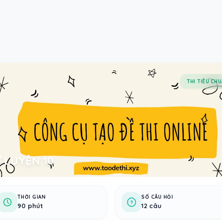
THI TIÊU CH
 LUYỆN 10
THỜI GIAN
SỐ CÂU HỎI
90 phút
12 câu