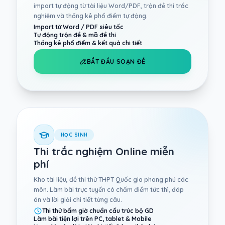
import tự động từ tài liệu Word/PDF, trộn đề thi trắc
nghiệm và thống kê phổ điểm tự động.
Import từ Word / PDF siêu tốc
Tự động trộn đề & mã đề thi
Thống kê phổ điểm & kết quả chi tiết
BẮT ĐẦU SOẠN ĐỀ
HỌC SINH
Thi trắc nghiệm Online miễn
phí
Kho tài liệu, đề thi thử THPT Quốc gia phong phú các
môn. Làm bài trực tuyến có chấm điểm tức thì, đáp
án và lời giải chi tiết từng câu.
Thi thử bấm giờ chuẩn cấu trúc bộ GD
Làm bài tiện lợi trên PC, tablet & Mobile