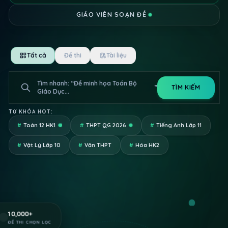
GIÁO VIÊN SOẠN ĐỀ
Tất cả
Đề thi
Tài liệu
Tìm nhanh: “
Trắc n
”
TÌM KIẾM
TỪ KHÓA HOT:
#
Toán 12 HK1
#
THPT QG 2026
#
Tiếng Anh Lớp 11
#
Vật Lý Lớp 10
#
Văn THPT
#
Hóa HK2
10,000
+
ĐỀ THI CHỌN LỌC