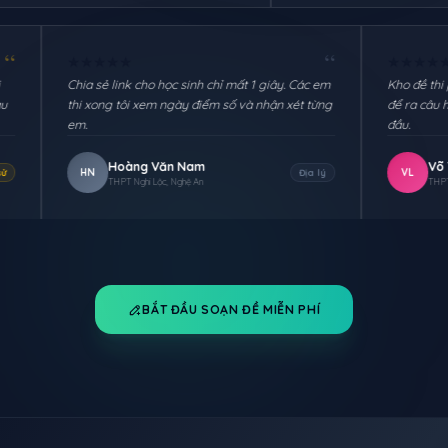
“
“
★
★
★
★
★
. Tôi không giỏi
Chia sẻ link cho học sinh chỉ mất 1 giây. Các em
oàn chỉnh chỉ sau
thi xong tôi xem ngày điểm số và nhận xét từng
em.
Hoàng Văn Nam
HN
Lịch sử
Địa lý
THPT Nghi Lộc, Nghệ An
BẮT ĐẦU SOẠN ĐỀ MIỄN PHÍ