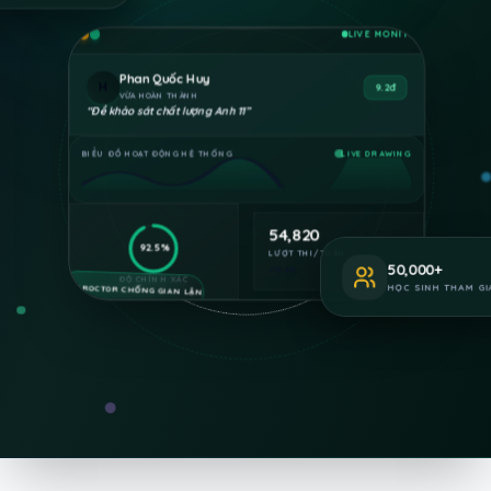
LIVE MONITOR
Trần Thanh Phong
P
8.5đ
ĐANG LÀM BÀI
“
Đề thi thử Ngữ Văn lớp 12
”
BIỂU ĐỒ HOẠT ĐỘNG HỆ THỐNG
LIVE DRAWING
54,820
92.5%
LƯỢT THI/TUẦN
50,000
+
+18.4%
ĐỘ CHÍNH XÁC
HỌC SINH THAM GI
AI-PROCTOR CHỐNG GIAN LẬN