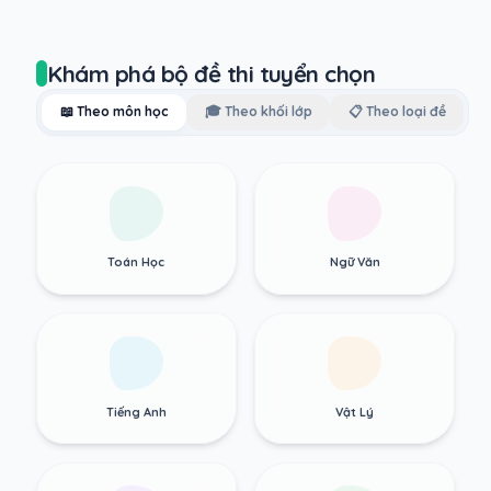
Khám phá bộ đề thi tuyển chọn
📖 Theo môn học
🎓 Theo khối lớp
📋 Theo loại đề
Toán Học
Ngữ Văn
Tiếng Anh
Vật Lý