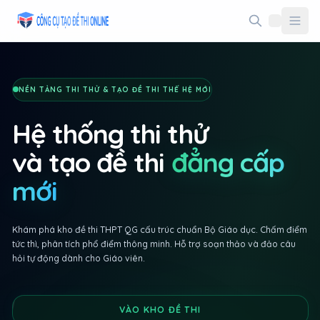
Taodethi.xyz - Tạo đề thi Online miễn phí
NỀN TẢNG THI THỬ & TẠO ĐỀ THI THẾ HỆ MỚI
Hệ thống thi thử
và tạo đề thi
đẳng cấp
mới
Khám phá kho đề thi THPT QG cấu trúc chuẩn Bộ Giáo dục. Chấm điểm
tức thì, phân tích phổ điểm thông minh. Hỗ trợ soạn thảo và đảo câu
hỏi tự động dành cho Giáo viên.
VÀO KHO ĐỀ THI