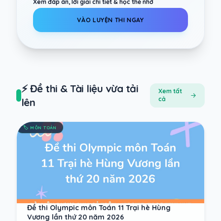
Xem đáp án, lời giải chi tiết & học thẻ nhớ
VÀO LUYỆN THI NGAY
⚡ Đề thi & Tài liệu vừa tải
Xem tất
cả
lên
🏷️
MÔN TOÁN
Đề thi Olympic môn Toán 11 Trại hè Hùng
Vương lần thứ 20 năm 2026