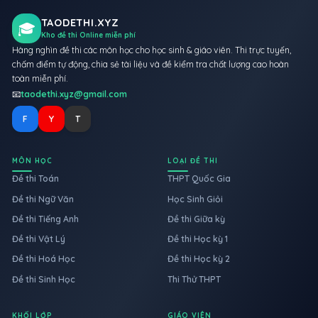
TAODETHI.XYZ
🎓
Kho đề thi Online miễn phí
Hàng nghìn đề thi các môn học cho học sinh & giáo viên. Thi trực tuyến,
chấm điểm tự động, chia sẻ tài liệu và đề kiểm tra chất lượng cao hoàn
toàn miễn phí.
📧
taodethi.xyz@gmail.com
F
Y
T
MÔN HỌC
LOẠI ĐỀ THI
Đề thi Toán
THPT Quốc Gia
Đề thi Ngữ Văn
Học Sinh Giỏi
Đề thi Tiếng Anh
Đề thi Giữa kỳ
Đề thi Vật Lý
Đề thi Học kỳ 1
Đề thi Hoá Học
Đề thi Học kỳ 2
Đề thi Sinh Học
Thi Thử THPT
KHỐI LỚP
GIÁO VIÊN