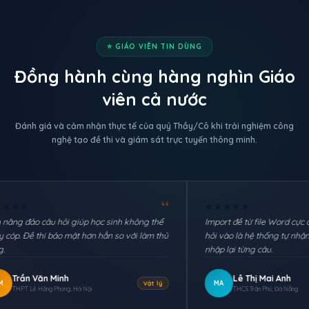
⭐ GIÁO VIÊN TIN DÙNG
Đồng hành cùng hàng nghìn Giáo
viên cả nước
Đánh giá và cảm nhận thực tế của quý Thầy/Cô khi trải nghiệm công
nghệ tạo đề thi và giám sát trực tuyến thông minh.
“
★
★
★
★
★
ỏi giúp học sinh không thể
Import đề từ file Word cực dễ. Chỉ cần past
o mật hơn hẳn so với làm thủ
hỏi vào là hệ thống tự nhận dạng, không c
nhập lại từng câu.
nh
Lê Thị Mai Anh
MA
Vật lý
Tiếng
ng, Hà Nội
THCS Trần Phú, Đà Nẵng