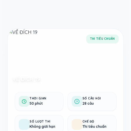
Taodethi.xyz - Tạo đề thi Online miễn phí
THI TIÊU CHUẨN
VỀ ĐÍCH 19
THỜI GIAN
SỐ CÂU HỎI
50 phút
28 câu
SỐ LƯỢT THI
CHẾ ĐỘ
Không giới hạn
Thi tiêu chuẩn