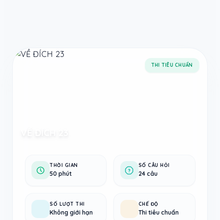
Taodethi.xyz - Tạo đề thi Online miễn phí
THI TIÊU CHUẨN
VỀ ĐÍCH 23
THỜI GIAN
SỐ CÂU HỎI
50 phút
24 câu
SỐ LƯỢT THI
CHẾ ĐỘ
Không giới hạn
Thi tiêu chuẩn