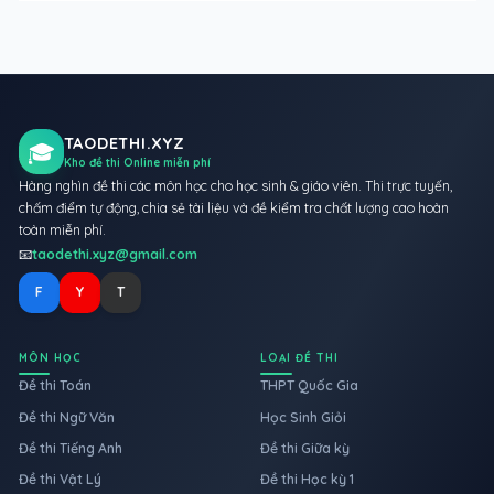
TAODETHI.XYZ
🎓
Kho đề thi Online miễn phí
Hàng nghìn đề thi các môn học cho học sinh & giáo viên. Thi trực tuyến,
chấm điểm tự động, chia sẻ tài liệu và đề kiểm tra chất lượng cao hoàn
toàn miễn phí.
📧
taodethi.xyz@gmail.com
F
Y
T
MÔN HỌC
LOẠI ĐỀ THI
Đề thi Toán
THPT Quốc Gia
Đề thi Ngữ Văn
Học Sinh Giỏi
Đề thi Tiếng Anh
Đề thi Giữa kỳ
Đề thi Vật Lý
Đề thi Học kỳ 1