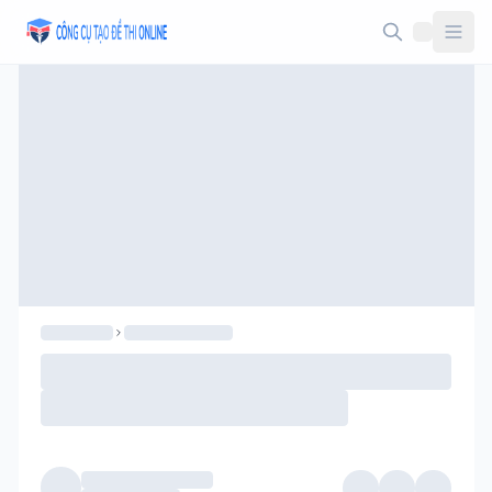
Taodethi.xyz - Tạo đề thi Online miễn phí