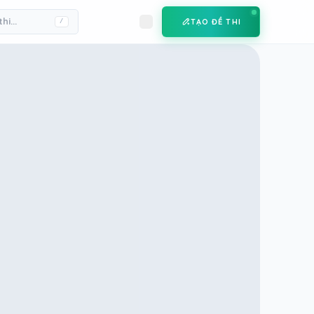
TẠO ĐỀ THI
/