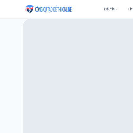
Taodethi.xyz - Tạo đề thi Online miễn phí
Đề thi
Th