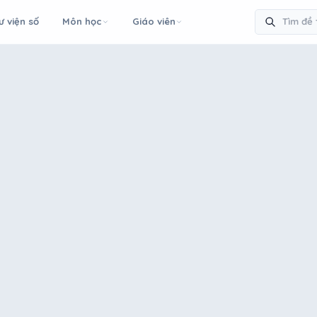
ư viện số
Môn học
Giáo viên