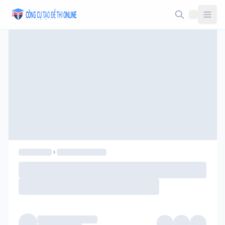
Taodethi.xyz - Tạo đề thi Online miễn phí