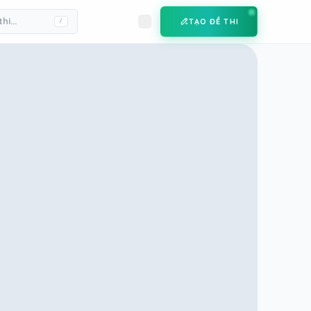
TẠO ĐỀ THI
/