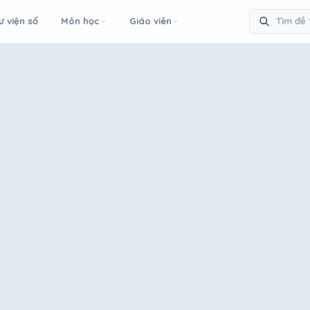
ư viện số
Môn học
Giáo viên