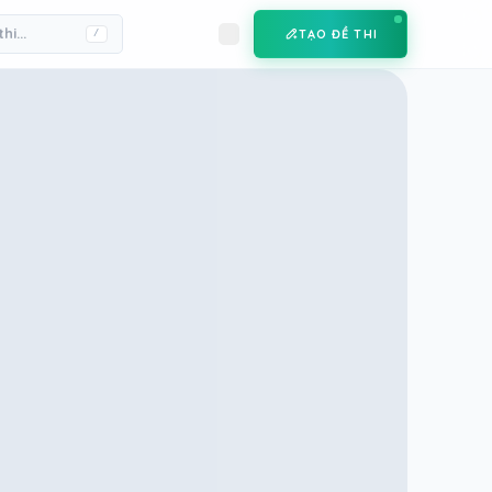
TẠO ĐỀ THI
/