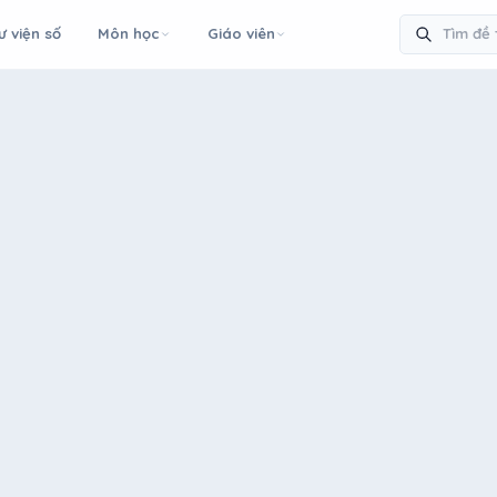
ư viện số
Môn học
Giáo viên