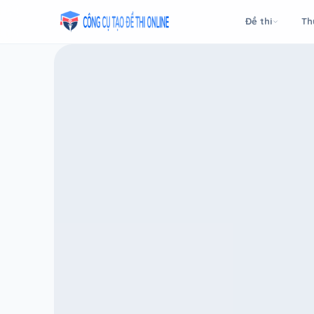
Taodethi.xyz - Tạo đề thi Online miễn phí
Đề thi
Th