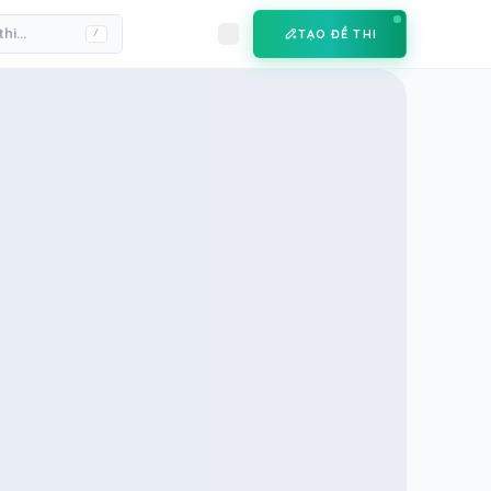
TẠO ĐỀ THI
/