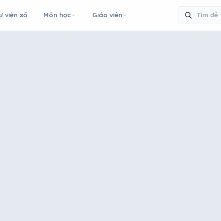
ư viện số
Môn học
Giáo viên