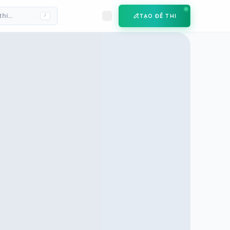
TẠO ĐỀ THI
/