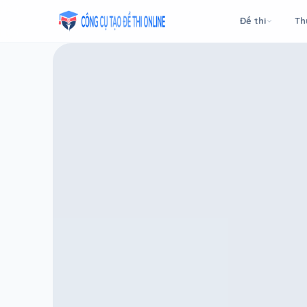
Taodethi.xyz - Tạo đề thi Online miễn phí
Đề thi
Th