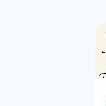
Taodethi.xyz - Tạo đề thi Online miễn phí
Ch
l