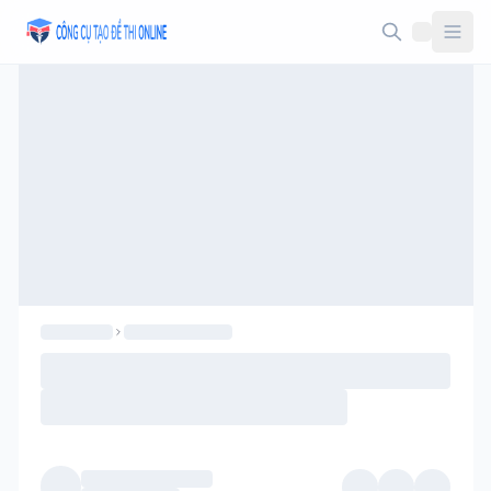
Taodethi.xyz - Tạo đề thi Online miễn phí