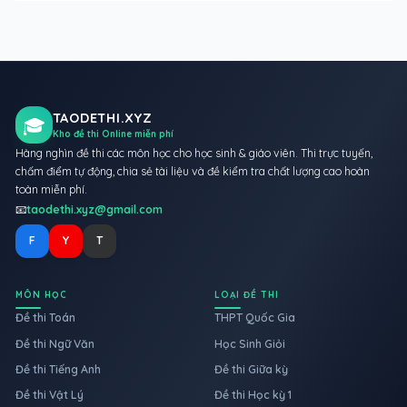
TAODETHI.XYZ
🎓
Kho đề thi Online miễn phí
Hàng nghìn đề thi các môn học cho học sinh & giáo viên. Thi trực tuyến,
chấm điểm tự động, chia sẻ tài liệu và đề kiểm tra chất lượng cao hoàn
toàn miễn phí.
📧
taodethi.xyz@gmail.com
F
Y
T
MÔN HỌC
LOẠI ĐỀ THI
Đề thi Toán
THPT Quốc Gia
Đề thi Ngữ Văn
Học Sinh Giỏi
Đề thi Tiếng Anh
Đề thi Giữa kỳ
Đề thi Vật Lý
Đề thi Học kỳ 1