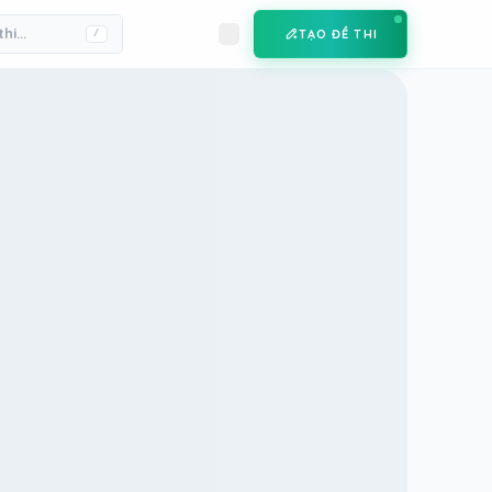
TẠO ĐỀ THI
/