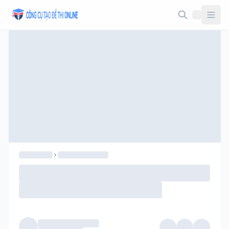
Taodethi.xyz - Tạo đề thi Online miễn phí