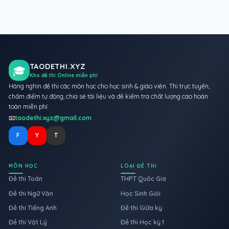
TAODETHI.XYZ
🎓
Kho đề thi Online miễn phí
Hàng nghìn đề thi các môn học cho học sinh & giáo viên. Thi trực tuyến,
chấm điểm tự động, chia sẻ tài liệu và đề kiểm tra chất lượng cao hoàn
toàn miễn phí.
📧
taodethi.xyz@gmail.com
F
Y
T
MÔN HỌC
LOẠI ĐỀ THI
Đề thi Toán
THPT Quốc Gia
Đề thi Ngữ Văn
Học Sinh Giỏi
Đề thi Tiếng Anh
Đề thi Giữa kỳ
Đề thi Vật Lý
Đề thi Học kỳ 1