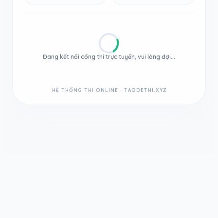
Đang kết nối cổng thi trực tuyến, vui lòng đợi...
HỆ THỐNG THI ONLINE · TAODETHI.XYZ