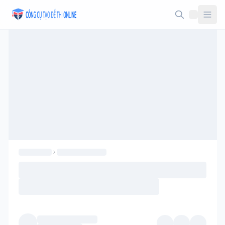
Taodethi.xyz - Tạo đề thi Online miễn phí