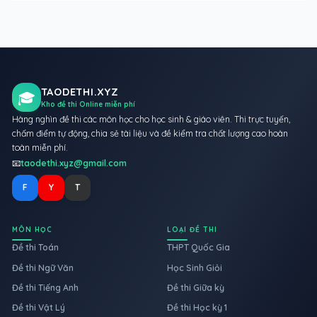
TAODETHI.XYZ
🎓
Kho đề thi Online miễn phí
Hàng nghìn đề thi các môn học cho học sinh & giáo viên. Thi trực tuyến,
chấm điểm tự động, chia sẻ tài liệu và đề kiểm tra chất lượng cao hoàn
toàn miễn phí.
📧
taodethi.xyz@gmail.com
F
Y
T
MÔN HỌC
LOẠI ĐỀ THI
Đề thi Toán
THPT Quốc Gia
Đề thi Ngữ Văn
Học Sinh Giỏi
Đề thi Tiếng Anh
Đề thi Giữa kỳ
Đề thi Vật Lý
Đề thi Học kỳ 1