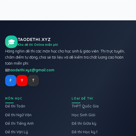
TAODETHI.XYZ
🎓
Kho đề thi Online miễn phí
Hàng nghìn đề thi các môn học cho học sinh & giáo viên. Thi trực tuyến,
chấm điểm tự động, chia sẻ tài liệu và đề kiểm tra chất lượng cao hoàn
toàn miễn phí.
📧
taodethi.xyz@gmail.com
F
Y
T
MÔN HỌC
LOẠI ĐỀ THI
Đề thi Toán
THPT Quốc Gia
Đề thi Ngữ Văn
Học Sinh Giỏi
Đề thi Tiếng Anh
Đề thi Giữa kỳ
Đề thi Vật Lý
Đề thi Học kỳ 1