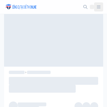
Taodethi.xyz - Tạo đề thi Online miễn phí