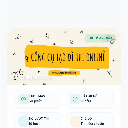
Taodethi.xyz - Tạo đề thi Online miễn phí
THI TIÊU CHUẨN
ĐỀ ONLINE SỐ 4
THỜI GIAN
SỐ CÂU HỎI
50 phút
18 câu
SỐ LƯỢT THI
CHẾ ĐỘ
10 lượt
Thi tiêu chuẩn