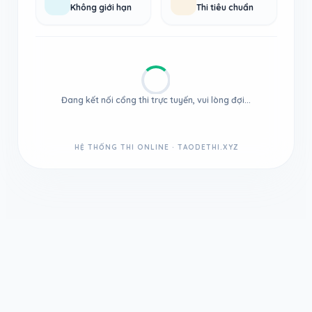
Không giới hạn
Thi tiêu chuẩn
Đang kết nối cổng thi trực tuyến, vui lòng đợi...
HỆ THỐNG THI ONLINE · TAODETHI.XYZ