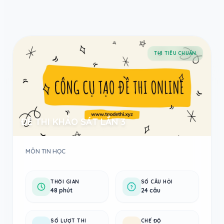
Taodethi.xyz - Tạo đề thi Online miễn phí
THI TIÊU CHUẨN
ĐÊ THI KHẢO SÁT LẦN 3
MÔN TIN HỌC
THỜI GIAN
SỐ CÂU HỎI
48 phút
24 câu
SỐ LƯỢT THI
CHẾ ĐỘ