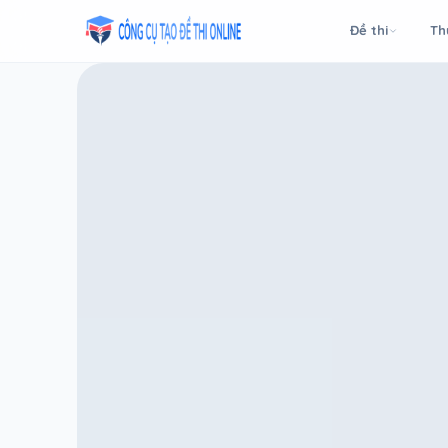
Taodethi.xyz - Tạo đề thi Online miễn phí
Đề thi
Th