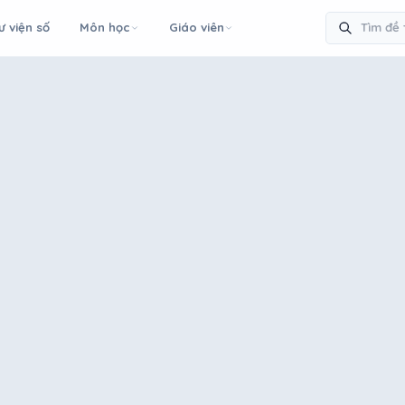
ư viện số
Môn học
Giáo viên