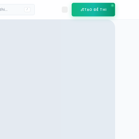
TẠO ĐỀ THI
/