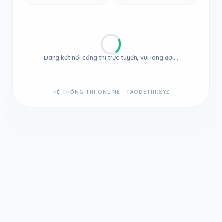
Đang kết nối cổng thi trực tuyến, vui lòng đợi...
HỆ THỐNG THI ONLINE · TAODETHI.XYZ