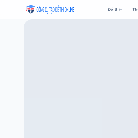
Taodethi.xyz - Tạo đề thi Online miễn phí
Đề thi
Th