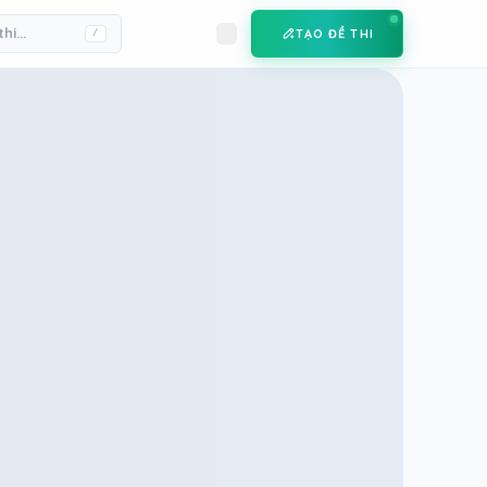
TẠO ĐỀ THI
/