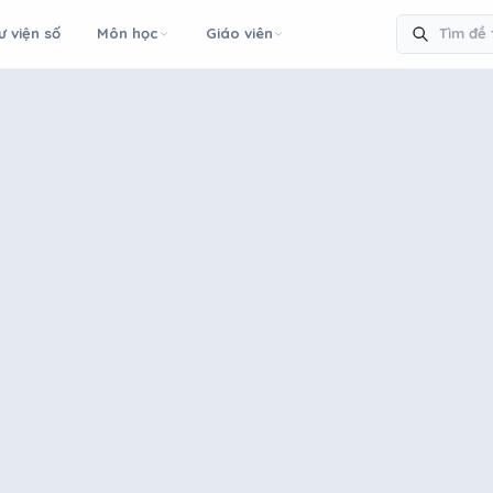
ư viện số
Môn học
Giáo viên