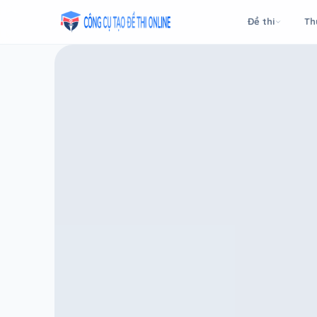
Taodethi.xyz - Tạo đề thi Online miễn phí
Đề thi
Th