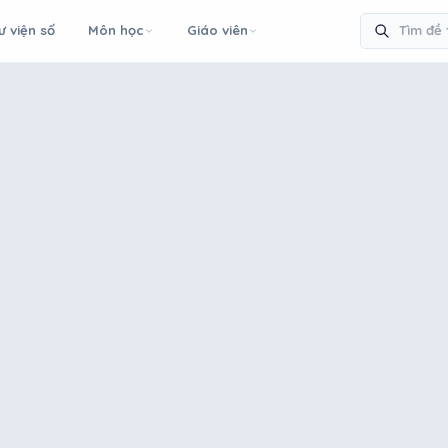
ư viện số
Môn học
Giáo viên