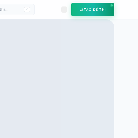
TẠO ĐỀ THI
/