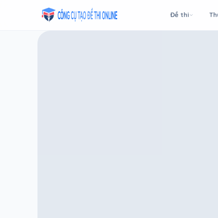
Taodethi.xyz - Tạo đề thi Online miễn phí
Đề thi
Th