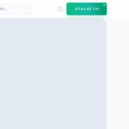
TẠO ĐỀ THI
/