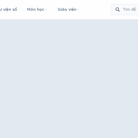
ư viện số
Môn học
Giáo viên