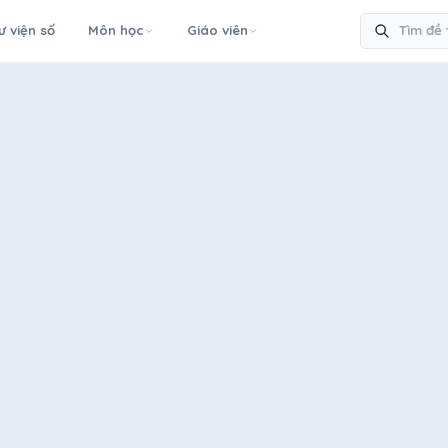
ư viện số
Môn học
Giáo viên