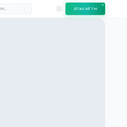
TẠO ĐỀ THI
/