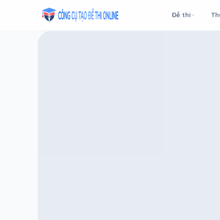
Taodethi.xyz - Tạo đề thi Online miễn phí
Đề thi
Th