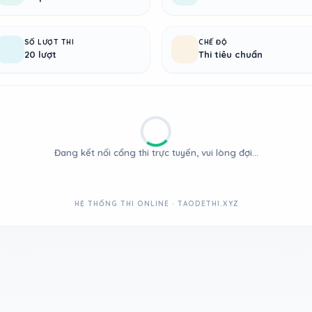
SỐ LƯỢT THI
CHẾ ĐỘ
20 lượt
Thi tiêu chuẩn
Đang kết nối cổng thi trực tuyến, vui lòng đợi...
HỆ THỐNG THI ONLINE · TAODETHI.XYZ