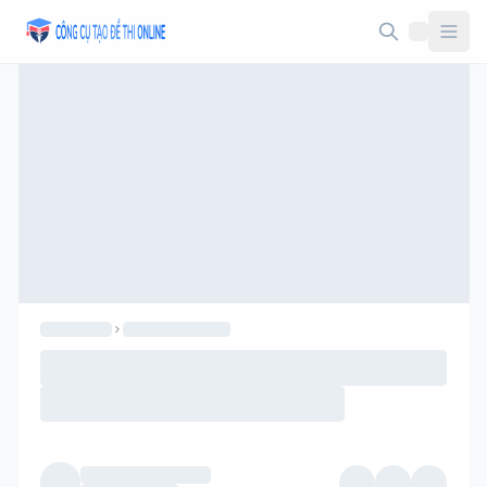
Taodethi.xyz - Tạo đề thi Online miễn phí