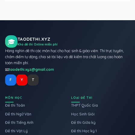
TAODETHI.XYZ
🎓
Kho đề thi Online miễn phí
Hàng nghìn đề thi các môn học cho học sinh & giáo viên. Thi trực tuyến,
chấm điểm tự động, chia sẻ tài liệu và đề kiểm tra chất lượng cao hoàn
toàn miễn phí.
📧
taodethi.xyz@gmail.com
F
Y
T
MÔN HỌC
LOẠI ĐỀ THI
Đề thi Toán
THPT Quốc Gia
Đề thi Ngữ Văn
Học Sinh Giỏi
Đề thi Tiếng Anh
Đề thi Giữa kỳ
Đề thi Vật Lý
Đề thi Học kỳ 1