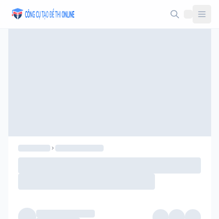
Taodethi.xyz - Tạo đề thi Online miễn phí