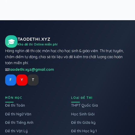
TAODETHI.XYZ
🎓
Kho đề thi Online miễn phí
Hàng nghìn đề thi các môn học cho học sinh & giáo viên. Thi trực tuyến,
chấm điểm tự động, chia sẻ tài liệu và đề kiểm tra chất lượng cao hoàn
toàn miễn phí.
📧
taodethi.xyz@gmail.com
F
Y
T
MÔN HỌC
LOẠI ĐỀ THI
Đề thi Toán
THPT Quốc Gia
Đề thi Ngữ Văn
Học Sinh Giỏi
Đề thi Tiếng Anh
Đề thi Giữa kỳ
Đề thi Vật Lý
Đề thi Học kỳ 1