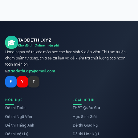
TAODETHI.XYZ
🎓
Kho đề thi Online miễn phí
Hàng nghìn đề thi các môn học cho học sinh & giáo viên. Thi trực tuyến,
chấm điểm tự động, chia sẻ tài liệu và đề kiểm tra chất lượng cao hoàn
toàn miễn phí.
📧
taodethi.xyz@gmail.com
F
Y
T
MÔN HỌC
LOẠI ĐỀ THI
Đề thi Toán
THPT Quốc Gia
Đề thi Ngữ Văn
Học Sinh Giỏi
Đề thi Tiếng Anh
Đề thi Giữa kỳ
Đề thi Vật Lý
Đề thi Học kỳ 1