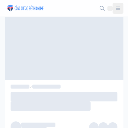
Taodethi.xyz - Tạo đề thi Online miễn phí