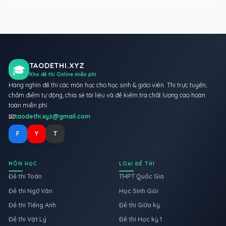
TAODETHI.XYZ
🎓
Kho đề thi Online miễn phí
Hàng nghìn đề thi các môn học cho học sinh & giáo viên. Thi trực tuyến,
chấm điểm tự động, chia sẻ tài liệu và đề kiểm tra chất lượng cao hoàn
toàn miễn phí.
📧
taodethi.xyz@gmail.com
F
Y
T
MÔN HỌC
LOẠI ĐỀ THI
Đề thi Toán
THPT Quốc Gia
Đề thi Ngữ Văn
Học Sinh Giỏi
Đề thi Tiếng Anh
Đề thi Giữa kỳ
Đề thi Vật Lý
Đề thi Học kỳ 1