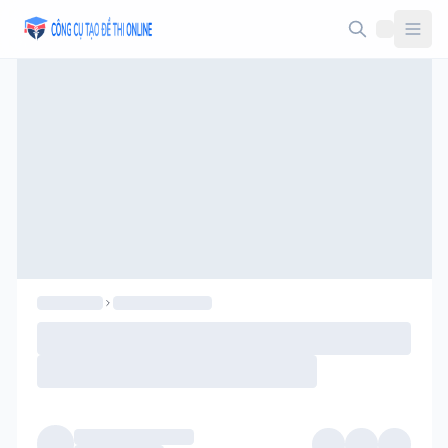
Taodethi.xyz - Tạo đề thi Online miễn phí