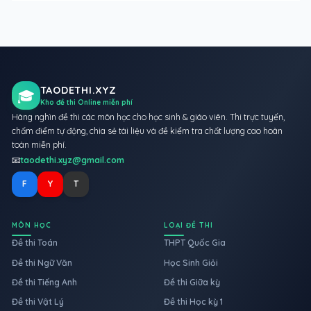
TAODETHI.XYZ
🎓
Kho đề thi Online miễn phí
Hàng nghìn đề thi các môn học cho học sinh & giáo viên. Thi trực tuyến,
chấm điểm tự động, chia sẻ tài liệu và đề kiểm tra chất lượng cao hoàn
toàn miễn phí.
📧
taodethi.xyz@gmail.com
F
Y
T
MÔN HỌC
LOẠI ĐỀ THI
Đề thi Toán
THPT Quốc Gia
Đề thi Ngữ Văn
Học Sinh Giỏi
Đề thi Tiếng Anh
Đề thi Giữa kỳ
Đề thi Vật Lý
Đề thi Học kỳ 1