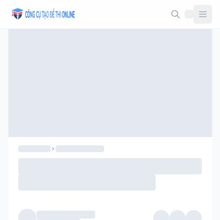
Taodethi.xyz - Tạo đề thi Online miễn phí