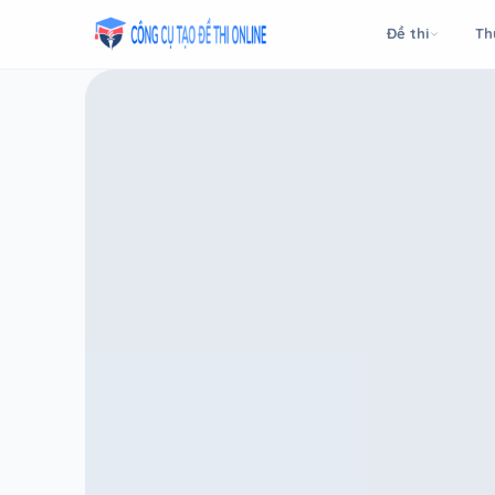
Taodethi.xyz - Tạo đề thi Online miễn phí
Đề thi
Th