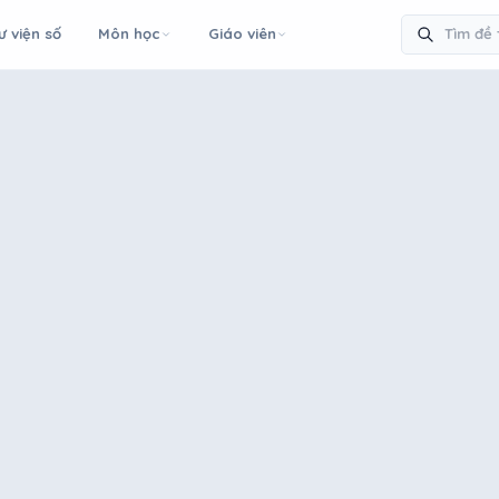
ư viện số
Môn học
Giáo viên