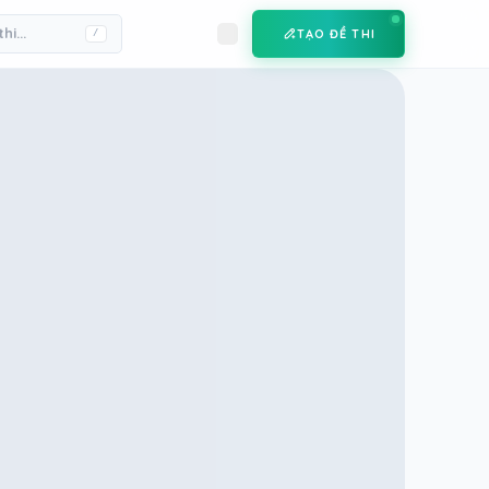
TẠO ĐỀ THI
/