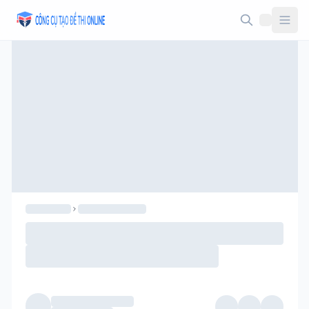
Taodethi.xyz - Tạo đề thi Online miễn phí