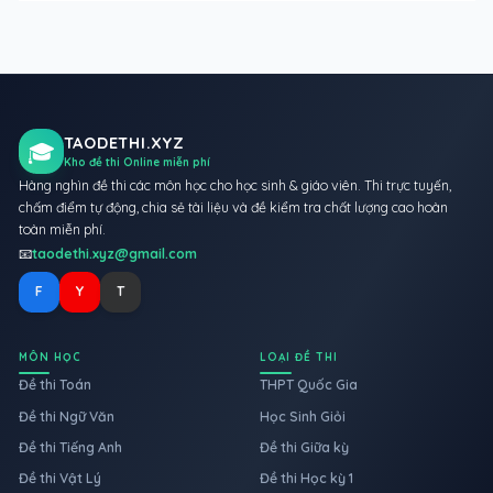
TAODETHI.XYZ
🎓
Kho đề thi Online miễn phí
Hàng nghìn đề thi các môn học cho học sinh & giáo viên. Thi trực tuyến,
chấm điểm tự động, chia sẻ tài liệu và đề kiểm tra chất lượng cao hoàn
toàn miễn phí.
📧
taodethi.xyz@gmail.com
F
Y
T
MÔN HỌC
LOẠI ĐỀ THI
Đề thi Toán
THPT Quốc Gia
Đề thi Ngữ Văn
Học Sinh Giỏi
Đề thi Tiếng Anh
Đề thi Giữa kỳ
Đề thi Vật Lý
Đề thi Học kỳ 1