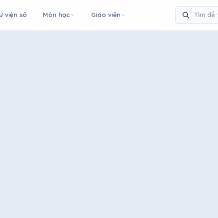
ư viện số
Môn học
Giáo viên