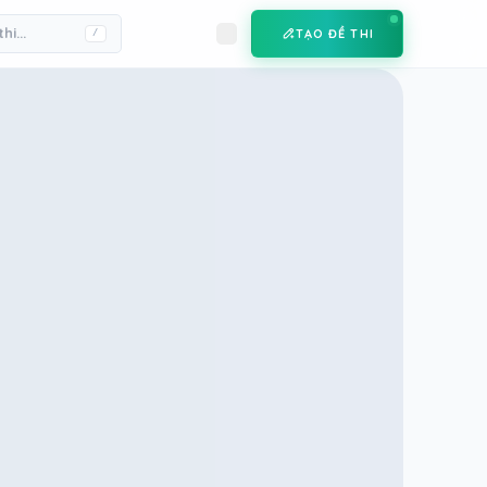
TẠO ĐỀ THI
/