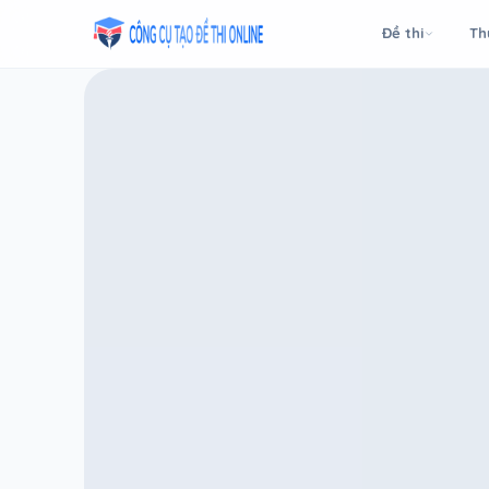
Taodethi.xyz - Tạo đề thi Online miễn phí
Đề thi
Th