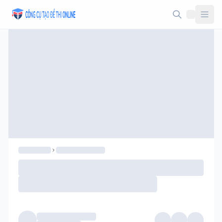
Taodethi.xyz - Tạo đề thi Online miễn phí