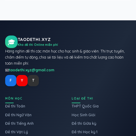
TAODETHI.XYZ
🎓
Kho đề thi Online miễn phí
Hàng nghìn đề thi các môn học cho học sinh & giáo viên. Thi trực tuyến,
chấm điểm tự động, chia sẻ tài liệu và đề kiểm tra chất lượng cao hoàn
toàn miễn phí.
📧
taodethi.xyz@gmail.com
F
Y
T
MÔN HỌC
LOẠI ĐỀ THI
Đề thi Toán
THPT Quốc Gia
Đề thi Ngữ Văn
Học Sinh Giỏi
Đề thi Tiếng Anh
Đề thi Giữa kỳ
Đề thi Vật Lý
Đề thi Học kỳ 1