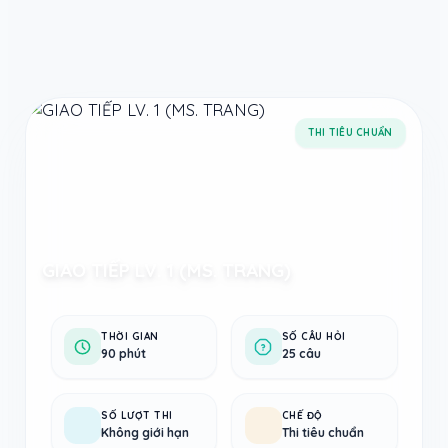
Taodethi.xyz - Tạo đề thi Online miễn phí
THI TIÊU CHUẨN
GIAO TIẾP LV. 1 (MS. TRANG)
THỜI GIAN
SỐ CÂU HỎI
90 phút
25 câu
SỐ LƯỢT THI
CHẾ ĐỘ
Không giới hạn
Thi tiêu chuẩn