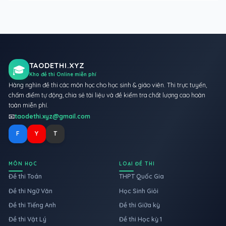
TAODETHI.XYZ
🎓
Kho đề thi Online miễn phí
Hàng nghìn đề thi các môn học cho học sinh & giáo viên. Thi trực tuyến,
chấm điểm tự động, chia sẻ tài liệu và đề kiểm tra chất lượng cao hoàn
toàn miễn phí.
📧
taodethi.xyz@gmail.com
F
Y
T
MÔN HỌC
LOẠI ĐỀ THI
Đề thi Toán
THPT Quốc Gia
Đề thi Ngữ Văn
Học Sinh Giỏi
Đề thi Tiếng Anh
Đề thi Giữa kỳ
Đề thi Vật Lý
Đề thi Học kỳ 1