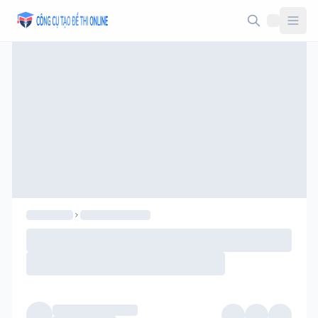
Taodethi.xyz - Tạo đề thi Online miễn phí