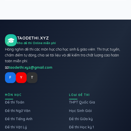
TAODETHI.XYZ
🎓
Kho đề thi Online miễn phí
Hàng nghìn đề thi các môn học cho học sinh & giáo viên. Thi trực tuyến,
chấm điểm tự động, chia sẻ tài liệu và đề kiểm tra chất lượng cao hoàn
toàn miễn phí.
📧
taodethi.xyz@gmail.com
F
Y
T
MÔN HỌC
LOẠI ĐỀ THI
Đề thi Toán
THPT Quốc Gia
Đề thi Ngữ Văn
Học Sinh Giỏi
Đề thi Tiếng Anh
Đề thi Giữa kỳ
Đề thi Vật Lý
Đề thi Học kỳ 1