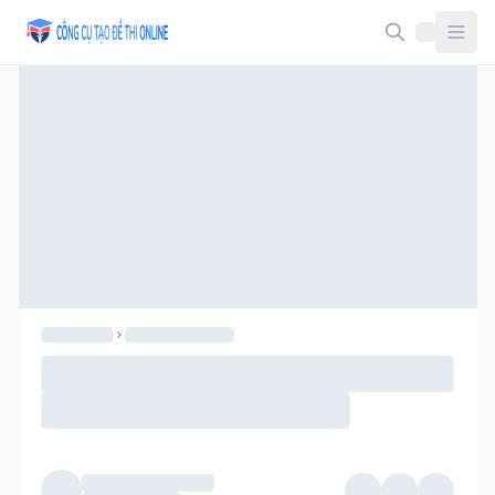
Taodethi.xyz - Tạo đề thi Online miễn phí