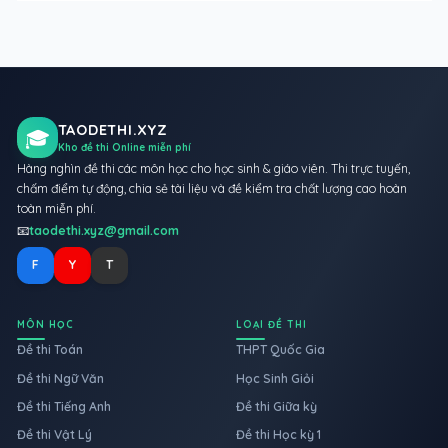
TAODETHI.XYZ
🎓
Kho đề thi Online miễn phí
Hàng nghìn đề thi các môn học cho học sinh & giáo viên. Thi trực tuyến,
chấm điểm tự động, chia sẻ tài liệu và đề kiểm tra chất lượng cao hoàn
toàn miễn phí.
📧
taodethi.xyz@gmail.com
F
Y
T
MÔN HỌC
LOẠI ĐỀ THI
Đề thi Toán
THPT Quốc Gia
Đề thi Ngữ Văn
Học Sinh Giỏi
Đề thi Tiếng Anh
Đề thi Giữa kỳ
Đề thi Vật Lý
Đề thi Học kỳ 1