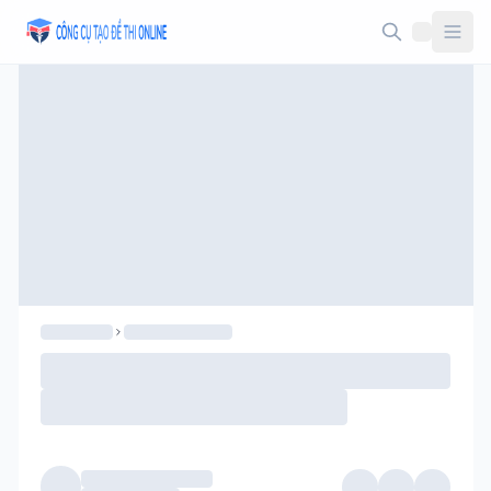
Taodethi.xyz - Tạo đề thi Online miễn phí