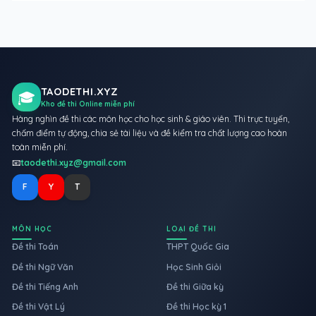
TAODETHI.XYZ
🎓
Kho đề thi Online miễn phí
Hàng nghìn đề thi các môn học cho học sinh & giáo viên. Thi trực tuyến,
chấm điểm tự động, chia sẻ tài liệu và đề kiểm tra chất lượng cao hoàn
toàn miễn phí.
📧
taodethi.xyz@gmail.com
F
Y
T
MÔN HỌC
LOẠI ĐỀ THI
Đề thi Toán
THPT Quốc Gia
Đề thi Ngữ Văn
Học Sinh Giỏi
Đề thi Tiếng Anh
Đề thi Giữa kỳ
Đề thi Vật Lý
Đề thi Học kỳ 1