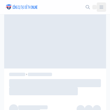
Taodethi.xyz - Tạo đề thi Online miễn phí