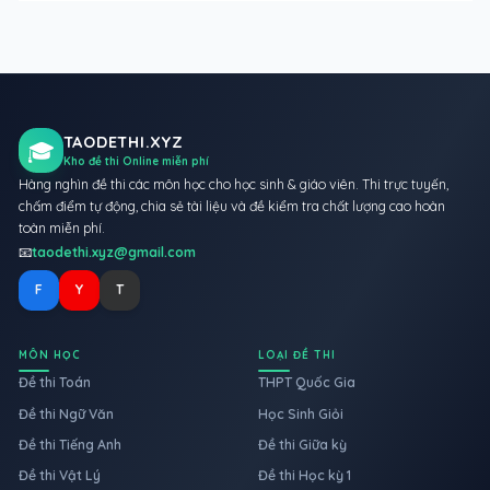
TAODETHI.XYZ
🎓
Kho đề thi Online miễn phí
Hàng nghìn đề thi các môn học cho học sinh & giáo viên. Thi trực tuyến,
chấm điểm tự động, chia sẻ tài liệu và đề kiểm tra chất lượng cao hoàn
toàn miễn phí.
📧
taodethi.xyz@gmail.com
F
Y
T
MÔN HỌC
LOẠI ĐỀ THI
Đề thi Toán
THPT Quốc Gia
Đề thi Ngữ Văn
Học Sinh Giỏi
Đề thi Tiếng Anh
Đề thi Giữa kỳ
Đề thi Vật Lý
Đề thi Học kỳ 1