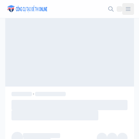
Taodethi.xyz - Tạo đề thi Online miễn phí