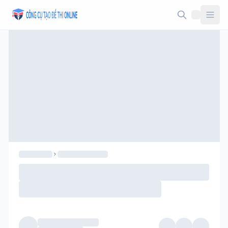
Taodethi.xyz - Tạo đề thi Online miễn phí