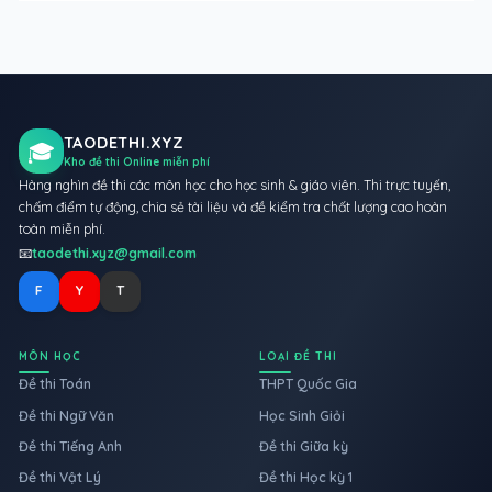
TAODETHI.XYZ
🎓
Kho đề thi Online miễn phí
Hàng nghìn đề thi các môn học cho học sinh & giáo viên. Thi trực tuyến,
chấm điểm tự động, chia sẻ tài liệu và đề kiểm tra chất lượng cao hoàn
toàn miễn phí.
📧
taodethi.xyz@gmail.com
F
Y
T
MÔN HỌC
LOẠI ĐỀ THI
Đề thi Toán
THPT Quốc Gia
Đề thi Ngữ Văn
Học Sinh Giỏi
Đề thi Tiếng Anh
Đề thi Giữa kỳ
Đề thi Vật Lý
Đề thi Học kỳ 1