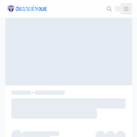
Taodethi.xyz - Tạo đề thi Online miễn phí