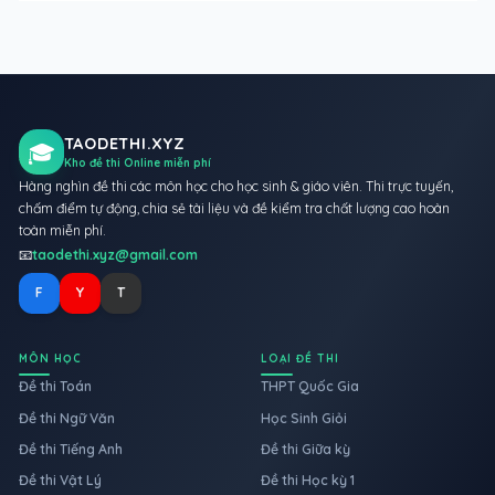
TAODETHI.XYZ
🎓
Kho đề thi Online miễn phí
Hàng nghìn đề thi các môn học cho học sinh & giáo viên. Thi trực tuyến,
chấm điểm tự động, chia sẻ tài liệu và đề kiểm tra chất lượng cao hoàn
toàn miễn phí.
📧
taodethi.xyz@gmail.com
F
Y
T
MÔN HỌC
LOẠI ĐỀ THI
Đề thi Toán
THPT Quốc Gia
Đề thi Ngữ Văn
Học Sinh Giỏi
Đề thi Tiếng Anh
Đề thi Giữa kỳ
Đề thi Vật Lý
Đề thi Học kỳ 1